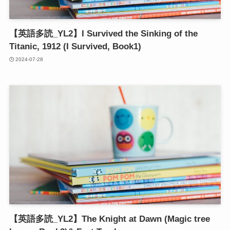
【英語多読_YL2】I Survived the Sinking of the
Titanic, 1912 (I Survived, Book1)
2024-07-28
【英語多読_YL2】The Knight at Dawn (Magic tree