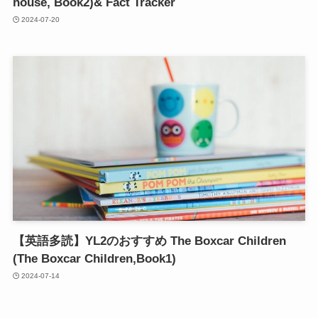
house, Book2)& Fact Tracker
2024-07-20
【英語多読】YL2のおすすめ The Boxcar Children
(The Boxcar Children,Book1)
2024-07-14