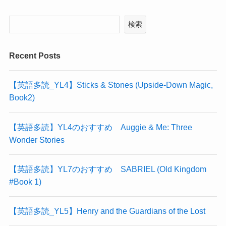
検索
Recent Posts
【英語多読_YL4】Sticks & Stones (Upside-Down Magic,
Book2)
【英語多読】YL4のおすすめ Auggie & Me: Three
Wonder Stories
【英語多読】YL7のおすすめ SABRIEL (Old Kingdom
#Book 1)
【英語多読_YL5】Henry and the Guardians of the Lost