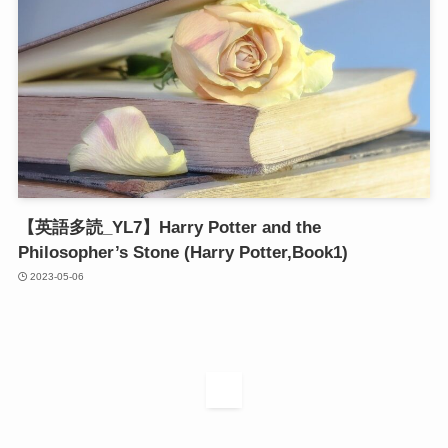
【英語多読_YL7】Harry Potter and the
Philosopher’s Stone (Harry Potter,Book1)
2023-05-06
1