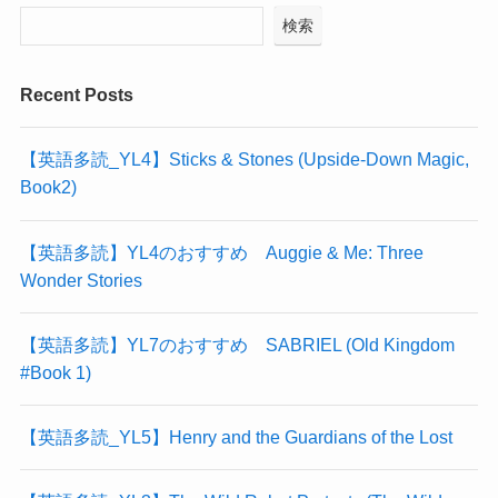
検索
Recent Posts
【英語多読_YL4】Sticks & Stones (Upside-Down Magic,
Book2)
【英語多読】YL4のおすすめ Auggie & Me: Three
Wonder Stories
【英語多読】YL7のおすすめ SABRIEL (Old Kingdom
#Book 1)
【英語多読_YL5】Henry and the Guardians of the Lost