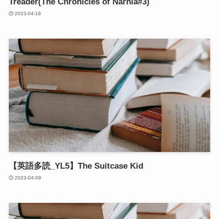
Treader(The Chronicles of Narnia#3)
2023-04-16
【英語多読_YL5】The Suitcase Kid
2023-04-09