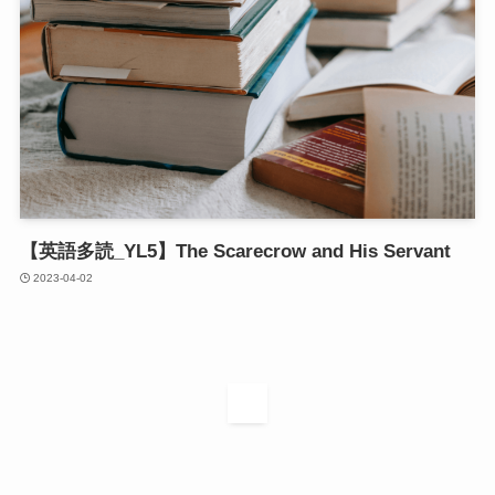
【英語多読_YL5】The Scarecrow and His Servant
2023-04-02
1