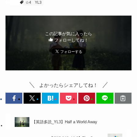
YL3
☆4
YL3
この記事が気に入ったら
フォローしてね！
よかったらシェアしてね！
【英語多読_YL3】Half a World Away