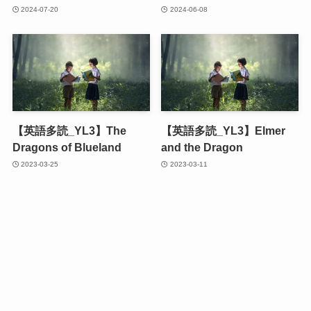
2024-07-20
2024-06-08
【英語多読_YL3】The
【英語多読_YL3】Elmer
Dragons of Blueland
and the Dragon
2023-03-25
2023-03-11