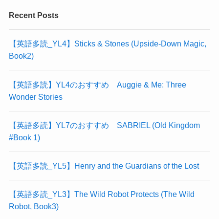
Recent Posts
【英語多読_YL4】Sticks & Stones (Upside-Down Magic,
Book2)
【英語多読】YL4のおすすめ Auggie & Me: Three
Wonder Stories
【英語多読】YL7のおすすめ SABRIEL (Old Kingdom
#Book 1)
【英語多読_YL5】Henry and the Guardians of the Lost
【英語多読_YL3】The Wild Robot Protects (The Wild
Robot, Book3)