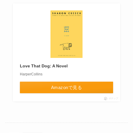
Love That Dog: A Novel
HarperCollins
Amazonで見る
ポチップ