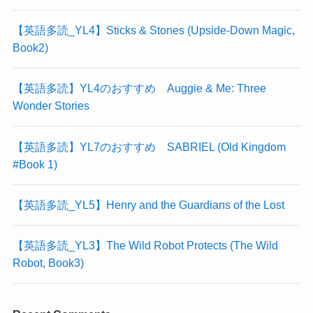
【英語多読_YL4】Sticks & Stones (Upside-Down Magic,
Book2)
【英語多読】YL4のおすすめ Auggie & Me: Three
Wonder Stories
【英語多読】YL7のおすすめ SABRIEL (Old Kingdom
#Book 1)
【英語多読_YL5】Henry and the Guardians of the Lost
【英語多読_YL3】The Wild Robot Protects (The Wild
Robot, Book3)