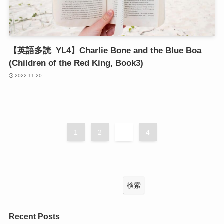
【英語多読_YL4】Charlie Bone and the Blue Boa
(Children of the Red King, Book3)
2022-11-20
1
2
3
4
検索
Recent Posts