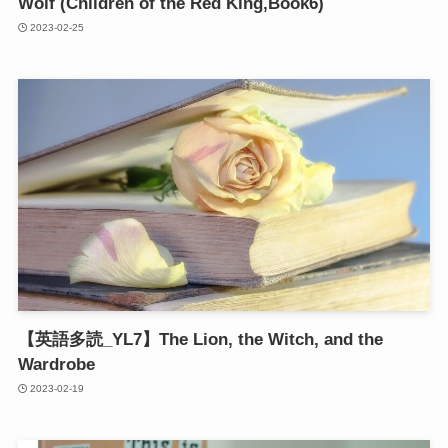
Wolf (Children of the Red King,Book6)
2023-02-25
【英語多読_YL7】The Lion, the Witch, and the
Wardrobe
2023-02-19