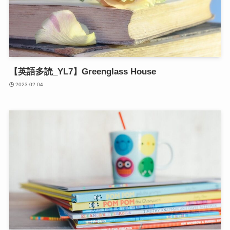
【英語多読_YL7】Greenglass House
2023-02-04