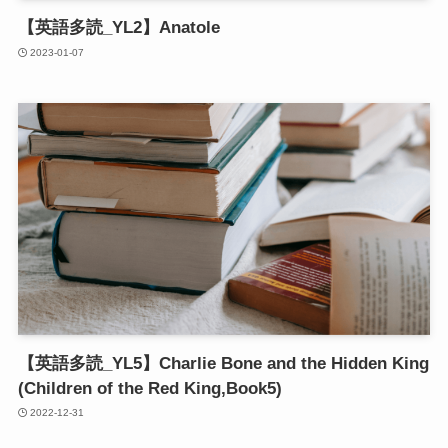
【英語多読_YL2】Anatole
2023-01-07
【英語多読_YL5】Charlie Bone and the Hidden King
(Children of the Red King,Book5)
2022-12-31