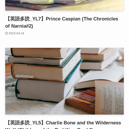
【英語多読_YL7】Prince Caspian (The Chronicles
of Narnia#2)
2023-03-19
【英語多読_YL5】Charlie Bone and the Wilderness