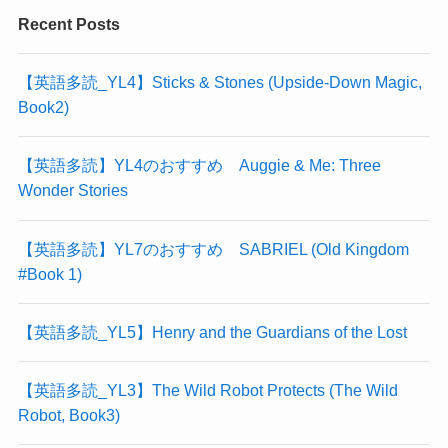
Recent Posts
【英語多読_YL4】Sticks & Stones (Upside-Down Magic,
Book2)
【英語多読】YL4のおすすめ Auggie & Me: Three
Wonder Stories
【英語多読】YL7のおすすめ SABRIEL (Old Kingdom
#Book 1)
【英語多読_YL5】Henry and the Guardians of the Lost
【英語多読_YL3】The Wild Robot Protects (The Wild
Robot, Book3)