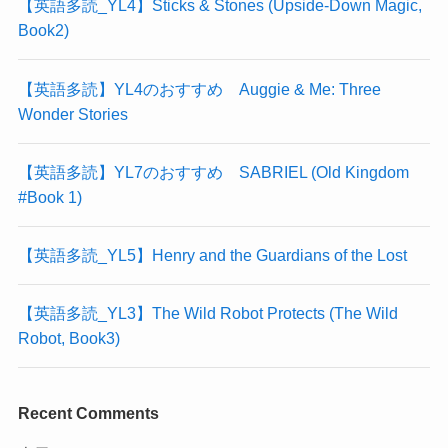
【英語多読_YL4】Sticks & Stones (Upside-Down Magic,
Book2)
【英語多読】YL4のおすすめ Auggie & Me: Three
Wonder Stories
【英語多読】YL7のおすすめ SABRIEL (Old Kingdom
#Book 1)
【英語多読_YL5】Henry and the Guardians of the Lost
【英語多読_YL3】The Wild Robot Protects (The Wild
Robot, Book3)
Recent Comments